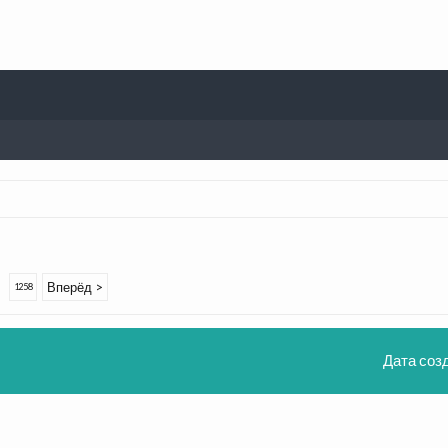
Вперёд >
1258
Дата соз