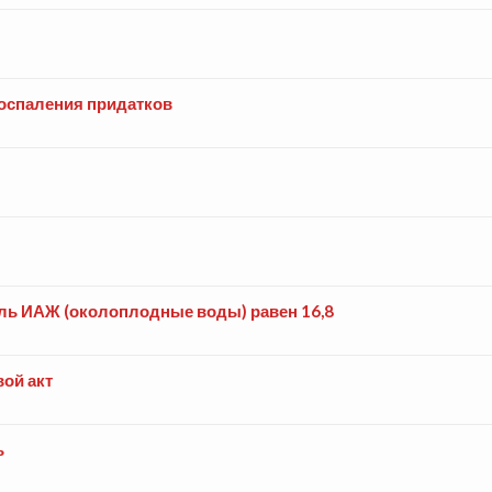
воспаления придатков
тель ИАЖ (околоплодные воды) равен 16,8
ой акт
ь