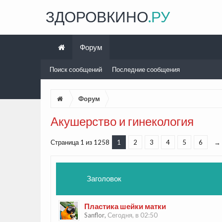
ЗДОРОВКИНО
.РУ
Форум
Поиск сообщений
Последние сообщения
Форум
Акушерство и гинекология
Страница 1 из 1258
1
2
3
4
5
6
→
Заголовок
Пластика шейки матки
Sanflor
,
Сегодня, в 02:50