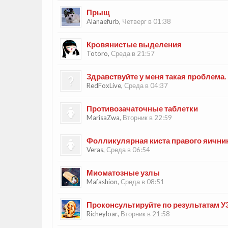
Прыщ
Alanaefurb
,
Четверг в 01:38
Кровянистые выделения
Totoro
,
Среда в 21:57
Здравствуйте у меня такая проблема.
RedFoxLive
,
Среда в 04:37
Противозачаточные таблетки
MarisaZwa
,
Вторник в 22:59
Фолликулярная киста правого яични
Veras
,
Среда в 06:54
Миоматозные узлы
Mafashion
,
Среда в 08:51
Проконсультируйте по результатам У
Richeyloar
,
Вторник в 21:58