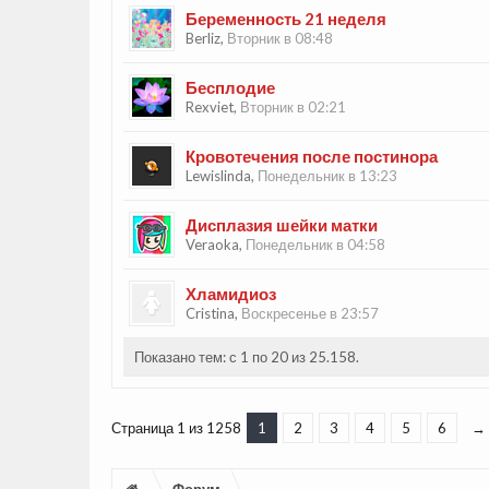
Беременность 21 неделя
Berliz
,
Вторник в 08:48
Бесплодие
Rexviet
,
Вторник в 02:21
Кровотечения после постинора
Lewislinda
,
Понедельник в 13:23
Дисплазия шейки матки
Veraoka
,
Понедельник в 04:58
Хламидиоз
Cristina
,
Воскресенье в 23:57
Показано тем: с 1 по 20 из 25.158.
Страница 1 из 1258
1
2
3
4
5
6
→