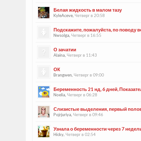
Белая жидкость в малом тазу
KyleAceve
,
Четверг в 20:58
Подскажите, пожалуйста, по поводу 
Nwsolga
,
Четверг в 16:55
О зачатии
Alaina
,
Четверг в 11:43
ОК
Brangwen
,
Четверг в 09:00
Беременность 21 нд, 6 дней, Показа
Noelia
,
Четверг в 06:28
Слизистые выделения, первый полов
Pojrjuriya
,
Четверг в 09:46
Узнала о беременности через 7 недел
Hicky
,
Четверг в 02:54