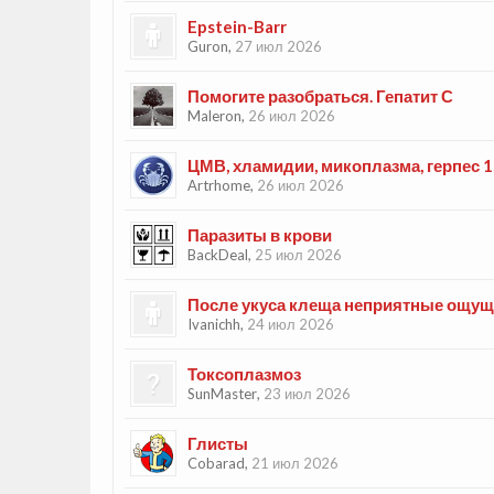
Epstein-Barr
Guron
,
27 июл 2026
Помогите разобраться. Гепатит С
Maleron
,
26 июл 2026
ЦМВ, хламидии, микоплазма, герпес 1
Artrhome
,
26 июл 2026
Паразиты в крови
BackDeal
,
25 июл 2026
После укуса клеща неприятные ощуще
Ivanichh
,
24 июл 2026
Токсоплазмоз
SunMaster
,
23 июл 2026
Глисты
Cobarad
,
21 июл 2026