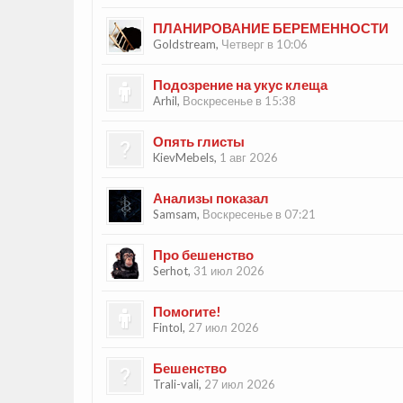
ПЛАНИРОВАНИЕ БЕРЕМЕННОСТИ
Goldstream
,
Четверг в 10:06
Подозрение на укус клеща
Arhil
,
Воскресенье в 15:38
Опять глисты
KievMebels
,
1 авг 2026
Анализы показал
Samsam
,
Воскресенье в 07:21
Про бешенство
Serhot
,
31 июл 2026
Помогите!
Fintol
,
27 июл 2026
Бешенство
Trali-vali
,
27 июл 2026