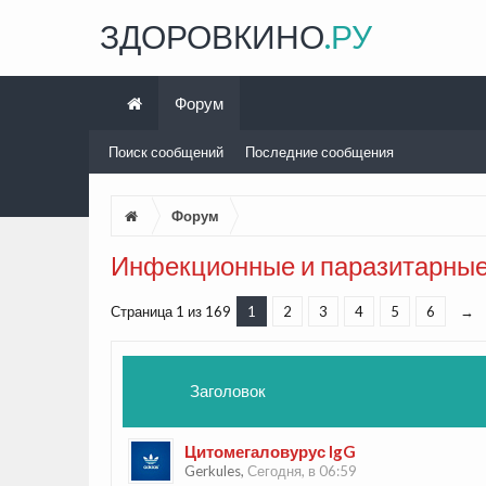
ЗДОРОВКИНО
.РУ
Форум
Поиск сообщений
Последние сообщения
Форум
Инфекционные и паразитарные
Страница 1 из 169
1
2
3
4
5
6
→
Заголовок
Цитомегаловурус lgG
Gerkules
,
Сегодня, в 06:59