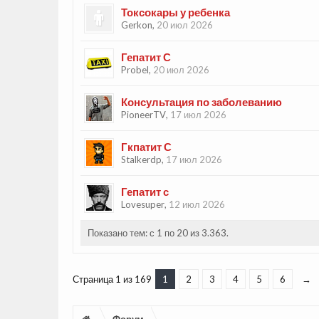
Токсокары у ребенка
Gerkon
,
20 июл 2026
Гепатит С
Probel
,
20 июл 2026
Консультация по заболеванию
PioneerTV
,
17 июл 2026
Гкпатит С
Stalkerdp
,
17 июл 2026
Гепатит с
Lovesuper
,
12 июл 2026
Показано тем: с 1 по 20 из 3.363.
Страница 1 из 169
1
2
3
4
5
6
→