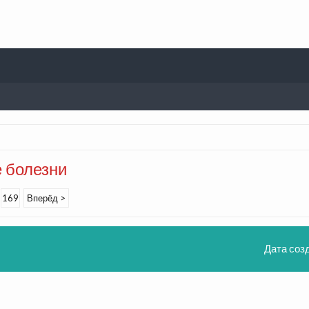
 болезни
169
Вперёд >
Дата соз