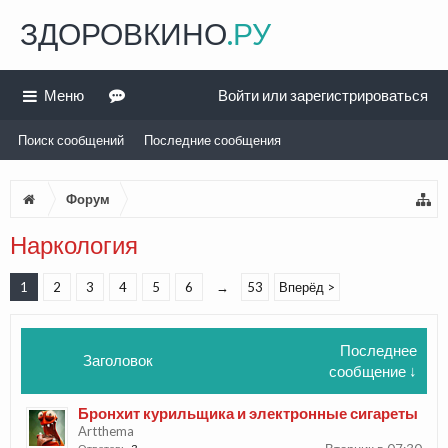
ЗДОРОВКИНО
.РУ
Меню
Войти или зарегистрироваться
Поиск сообщений
Последние сообщения
Форум
Наркология
1
2
3
4
5
6
→
53
Вперёд >
Последнее
Заголовок
сообщение ↓
Бронхит курильщика и электронные сигареты
Artthema