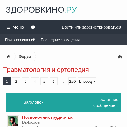
ЗДОРОВКИНО
.РУ
Меню
Войти или зарегистрироваться
Поиск сообщений
Последние сообщения
Форум
Травматология и ортопедия
1
2
3
4
5
6
→
250
Вперёд >
Последнее
Заголовок
сообщение ↓
Позвоночник грудничка
Diplocoder