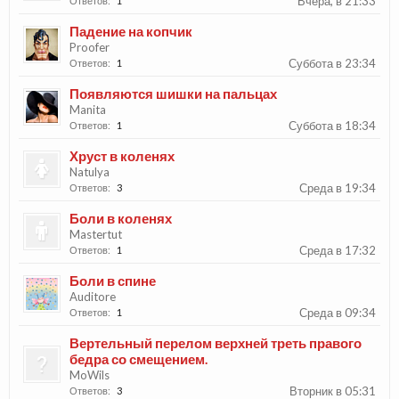
Вчера, в 21:33
Ответов:
1
Падение на копчик
Proofer
Суббота в 23:34
Ответов:
1
Появляются шишки на пальцах
Manita
Суббота в 18:34
Ответов:
1
Хруст в коленях
Natulya
Среда в 19:34
Ответов:
3
Боли в коленях
Mastertut
Среда в 17:32
Ответов:
1
Боли в спине
Auditore
Среда в 09:34
Ответов:
1
Вертельный перелом верхней треть правого
бедра со смещением.
MoWils
Вторник в 05:31
Ответов:
3