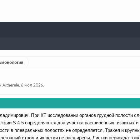
ьмонология
ем
Aitherele
,
6 июл 2026
.
адимирович. При КТ исследовании органов грудной полости сл
екции S 4-5 определяются два участка расширенных, извитых и
ости в плевральных полостях не определяется, Трахея и крупн
легочный ствол и их ветви не расширены, Листки перикада тонки