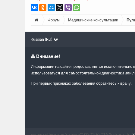
Форум
Медицинские консультации
Пул
Russian (RU)
Внимание!
Информация на сайте предоставляется исключительно в
использоваться для самостоятельной диагностики или л
При первых признаках заболевания обратитесь к врачу.
Forum software by XenForo™
©2010-2016 XenForo Ltd.
X