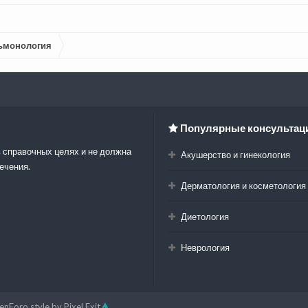
ьмонология
Популярные консультац
 справочных целях и не должна
Акушерство и гинекология
ечения.
Дерматология и косметология
Диетология
Неврология
enForo style by Pixel Exit