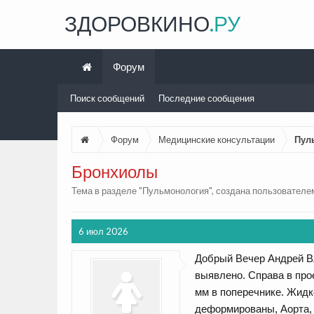
ЗДОРОВКИНО
.РУ
Форум
Поиск сообщений
Последние сообщения
Форум
Медицинские консультации
Пул
Бронхиолы
Тема в разделе "
Пульмонология
", создана пользовател
6 июл 2026
Добрый Вечер Андрей Вл
выявлено. Справа в про
мм в поперечнике. Жидк
деформированы, Аорта, 