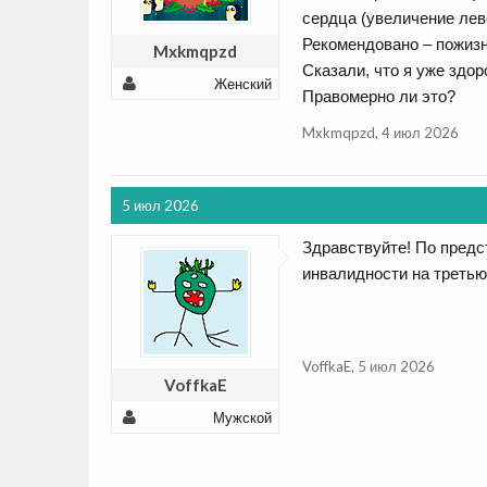
сердца (увеличение лево
Рекомендовано – пожизн
Mxkmqpzd
Сказали, что я уже здо
Женский
Правомерно ли это?
Mxkmqpzd
,
4 июл 2026
5 июл 2026
Здравствуйте! По предс
инвалидности на третью
VoffkaE
,
5 июл 2026
VoffkaE
Мужской