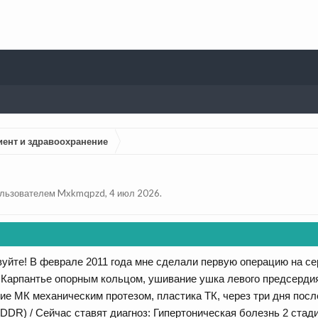
иент и здравоохранение
пользователем
Mxkmqpzd
,
4 июл 2026
.
уйте! В феврале 2011 года мне сделали первую операцию на с
 Карпантье опорным кольцом, ушивание ушка левого предсердия.
ие МК механическим протезом, пластика ТК, через три дня посл
DR) / Сейчас ставят диагноз: Гипертоническая болезнь 2 ста