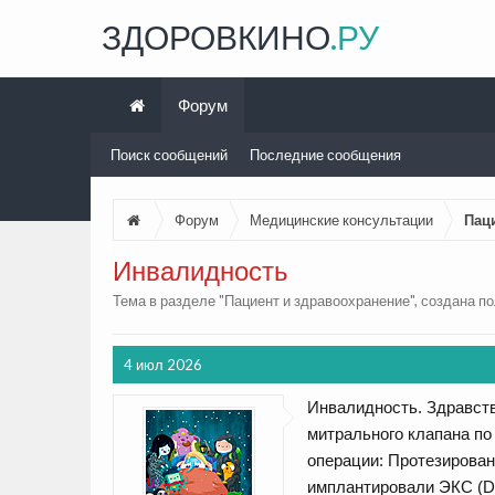
ЗДОРОВКИНО
.РУ
Форум
Поиск сообщений
Последние сообщения
Форум
Медицинские консультации
Пац
Инвалидность
Тема в разделе "
Пациент и здравоохранение
", создана 
4 июл 2026
Инвалидность. Здравств
митрального клапана по
операции: Протезирован
имплантировали ЭКС (DD