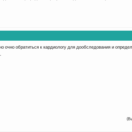
о очно обратиться к кардиологу для дообследования и определе
.
(В